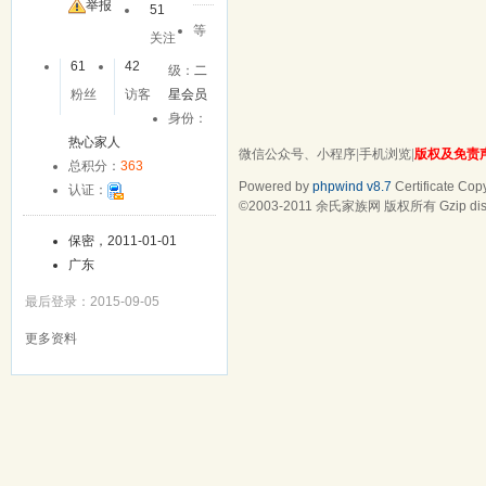
友
举报
51
等
关注
61
42
级：
二
粉丝
访客
星会员
身份：
热心家人
微信公众号、小程序
|
手机浏览
|
版权及免责
总积分：
363
Powered by
phpwind v8.7
Certificate
Copy
认证：
©2003-2011
余氏家族网
版权所有 Gzip dis
保密，2011-01-01
广东
最后登录：2015-09-05
更多资料