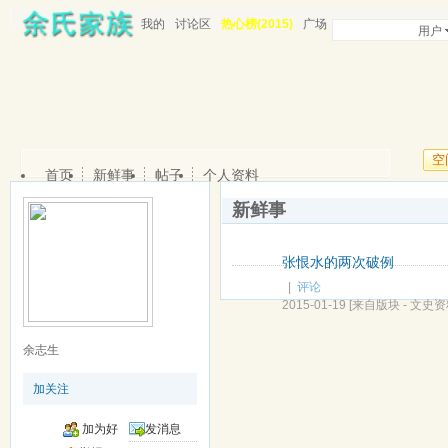
我的
讨论区
热心榜(2015)
广场
用户
空
首页
新鲜事
帖子
个人资料
新鲜事
张恨水的两次破例
|
评论
2015-01-19
[来自版块 -
文史资
余志生
加关注
加为好
发消息