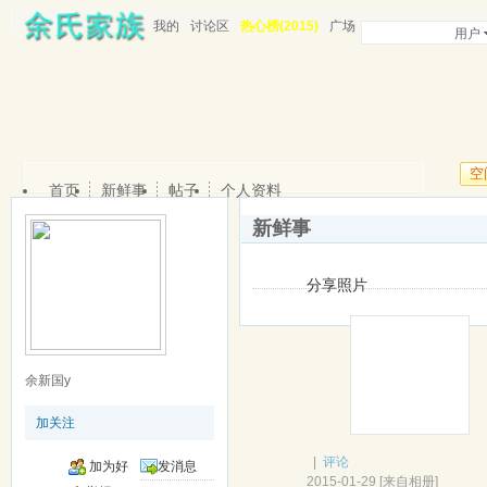
我的
讨论区
热心榜(2015)
广场
用户
空
首页
新鲜事
帖子
个人资料
新鲜事
分享照片
余新国y
加关注
|
评论
加为好
发消息
2015-01-29
[
来自相册
]