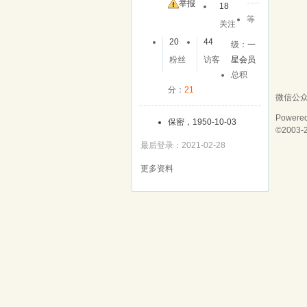
友
举报
18
等
关注
20
44
级：
一
粉丝
访客
星会员
总积
分：
21
微信公
Powere
保密，1950-10-03
©2003-
最后登录：2021-02-28
更多资料