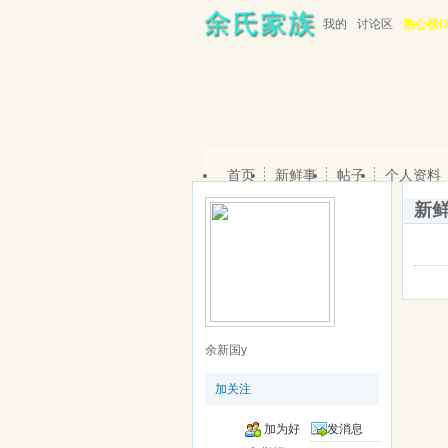
我的
讨论区
热心榜(2
首页
新鲜事
帖子
个人资料
新
余新国y
加关注
加为好
发消息