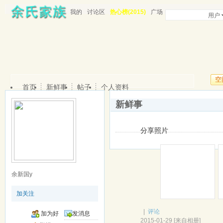
我的
讨论区
热心榜(2015)
广场
用户
空
首页
新鲜事
帖子
个人资料
新鲜事
分享照片
余新国y
加关注
|
评论
加为好
发消息
2015-01-29
[
来自相册
]