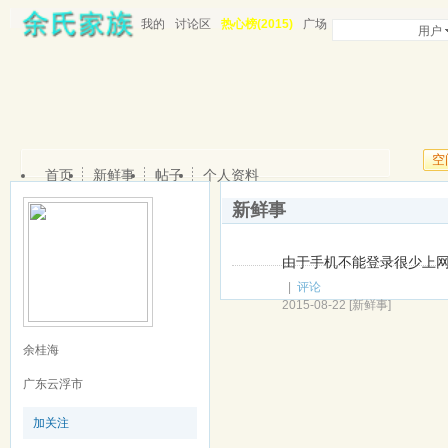
我的
讨论区
热心榜(2015)
广场
用户
空
首页
新鲜事
帖子
个人资料
新鲜事
由于手机不能登录很少上
|
评论
2015-08-22
[
新鲜事
]
余桂海
广东云浮市
加关注