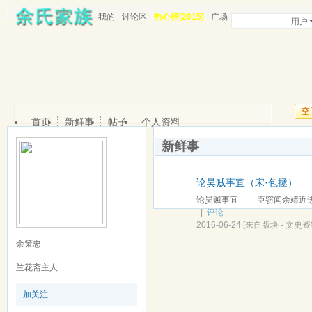
我的
讨论区
热心榜(2015)
广场
用户
空
首页
新鲜事
帖子
个人资料
新鲜事
论昊贼事宜（宋·包拯）
论昊贼事宜 臣窃闻余靖近进北
|
评论
2016-06-24
[来自版块 -
文史资
余策忠
兰花斋主人
加关注