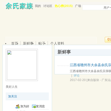
我的
讨论区
热心榜(2015)
广场
用户
空
首页
新鲜事
帖子
个人资料
新鲜事
江西省赣州市大余县余氏
江西省赣州市大余县余氏宗亲联谊
|
评论
2017-02-20
[来自版块 -
广东汕
美好人生
加关注
加为好
发消息