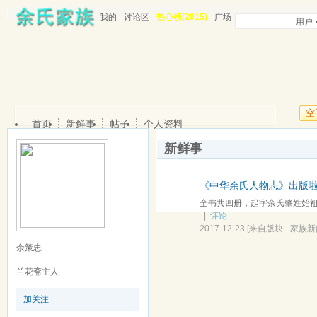
我的
讨论区
热心榜(2015)
广场
用户
空
首页
新鲜事
帖子
个人资料
新鲜事
《中华余氏人物志》出版
全书共四册，起字余氏肇姓始祖
|
评论
2017-12-23
[来自版块 -
家族新
余策忠
兰花斋主人
加关注