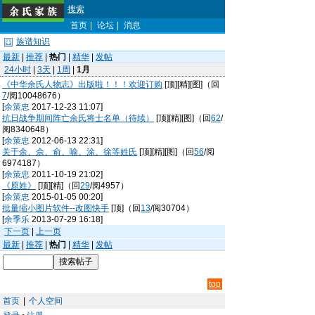
搜索
首页
|
论坛
|
消息
族谱知识
最新
|
推荐
|
热门
|
精华
|
发帖
24小时
|
3天
|
1周
|
1月
《中华余氏人物志》出版啦！！！欢迎订购
[顶][精][图]（回
7
/阅10048676）
[
余策忠
2017-12-23 11:07]
抗日战争期间阵亡余氏将士名单（待续）
[顶][精][图]（回
62
/
阅8340648）
[
余策忠
2012-06-13 22:31]
关于余、佘、俞、喻、涂、徐等姓氏
[顶][精][图]（回
56
/阅
6974187）
[
余策忠
2011-10-19 21:02]
《原姓》
[顶][精]（回
29
/阅4957）
[
余策忠
2015-01-05 00:20]
批量缩小图片软件--改图快手
[顶]（回
13
/阅30704）
[
余季乐
2013-07-29 16:18]
下一页
|
上一页
最新
|
推荐
|
热门
|
精华
|
发帖
top
首页
|
个人空间