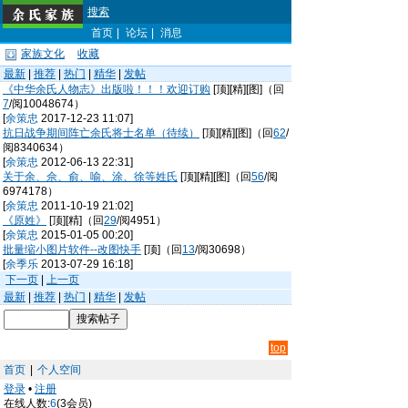
搜索
首页
|
论坛
|
消息
家族文化
收藏
最新
|
推荐
|
热门
|
精华
|
发帖
《中华余氏人物志》出版啦！！！欢迎订购
[顶][精][图]（回
7
/阅10048674）
[
余策忠
2017-12-23 11:07]
抗日战争期间阵亡余氏将士名单（待续）
[顶][精][图]（回
62
/
阅8340634）
[
余策忠
2012-06-13 22:31]
关于余、佘、俞、喻、涂、徐等姓氏
[顶][精][图]（回
56
/阅
6974178）
[
余策忠
2011-10-19 21:02]
《原姓》
[顶][精]（回
29
/阅4951）
[
余策忠
2015-01-05 00:20]
批量缩小图片软件--改图快手
[顶]（回
13
/阅30698）
[
余季乐
2013-07-29 16:18]
下一页
|
上一页
最新
|
推荐
|
热门
|
精华
|
发帖
top
首页
|
个人空间
登录
•
注册
在线人数:
6
(3会员)