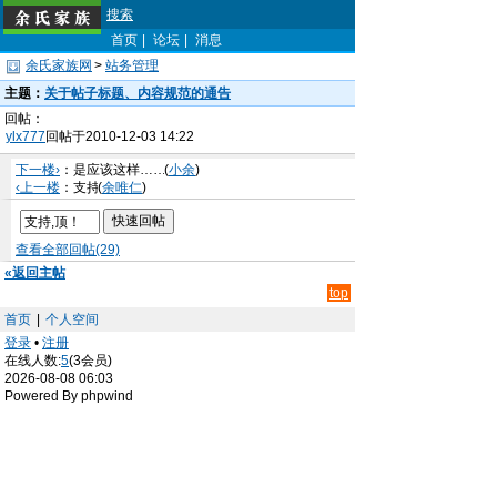
搜索
首页
|
论坛
|
消息
余氏家族网
>
站务管理
主题：
关于帖子标题、内容规范的通告
回帖：
ylx777
回帖于2010-12-03 14:22
下一楼›
：是应该这样……
(
小余
)
‹上一楼
：支持
(
余唯仁
)
查看全部回帖(29)
«返回主帖
top
首页
|
个人空间
登录
•
注册
在线人数:
5
(3会员)
2026-08-08 06:03
Powered By phpwind