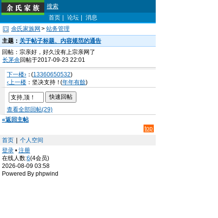
搜索
首页
|
论坛
|
消息
余氏家族网
>
站务管理
主题：
关于帖子标题、内容规范的通告
回帖：宗亲好，好久没有上宗亲网了
长茅余
回帖于2017-09-23 22:01
下一楼›
：
(
13360650532
)
‹上一楼
：坚决支持！
(
年年有餘
)
查看全部回帖(29)
«返回主帖
top
首页
|
个人空间
登录
•
注册
在线人数:
6
(4会员)
2026-08-09 03:58
Powered By phpwind