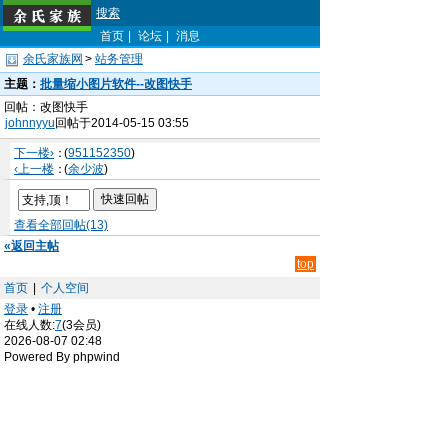
搜索
首页
|
论坛
|
消息
余氏家族网
>
站务管理
主题：
批量缩小图片软件--改图快手
回帖：改图快手
johnnyyu
回帖于2014-05-15 03:55
下一楼›
：
(
951152350
)
‹上一楼
：
(
余少波
)
查看全部回帖(13)
«返回主帖
top
首页
|
个人空间
登录
•
注册
在线人数:
7
(3会员)
2026-08-07 02:48
Powered By phpwind