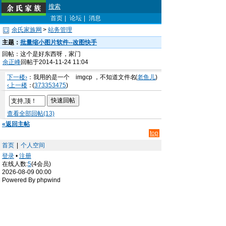
搜索
首页
|
论坛
|
消息
余氏家族网
>
站务管理
主题：
批量缩小图片软件--改图快手
回帖：这个是好东西呀，家门
余正峰
回帖于2014-11-24 11:04
下一楼›
：我用的是一个 imgcp ，不知道文件名
(
老鱼儿
)
‹上一楼
：
(
373353475
)
查看全部回帖(13)
«返回主帖
top
首页
|
个人空间
登录
•
注册
在线人数:
5
(4会员)
2026-08-09 00:00
Powered By phpwind