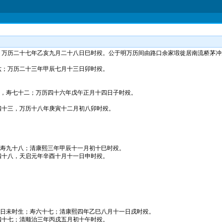
寿七十；万历二十七年乙亥九月二十八日巳时殁。公于明万历间由路口余家塅徙居南流桥
十六；万历二十三年甲辰七月十三日卯时殁。
时生，寿七十二；万历四十六年戊午正月十四日子时殁。
年四十三，万历十八年庚寅十二月初八卯时殁。
生，寿九十八；清康熙三年甲辰十一月初十巳时殁。
年四十八，天启元年辛酉十月十一日申时殁。
十五日未时生；寿六十七；清康熙四年乙巳八月十一日戌时殁。
年四十七；清顺治三年丙戌五月初十午时殁。