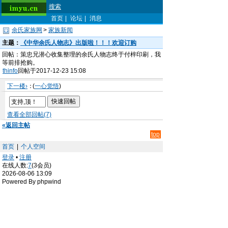
搜索
首页
|
论坛
|
消息
余氏家族网
>
家族新闻
主题：
《中华余氏人物志》出版啦！！！欢迎订购
回帖：策忠兄潜心收集整理的余氏人物志终于付梓印刷，我
等前排抢购。
thinfo
回帖于2017-12-23 15:08
下一楼›
：
(
一心觉悟
)
查看全部回帖(7)
«返回主帖
top
首页
|
个人空间
登录
•
注册
在线人数:
7
(3会员)
2026-08-06 13:09
Powered By phpwind