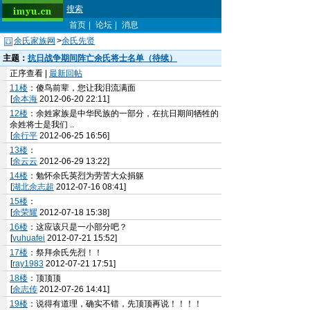
搜索
首页
|
论坛
|
消息
余氏家族网
>
余氏先贤
主题：
抗日战争期间阵亡余氏将士名单（待续）
正序查看 |
最新回帖
11楼
：傻鸟前辈，您让我泪流满面
[
余本海
2012-06-20 22:11]
12楼
：余姓家族是中华民族的一部分，在抗日期间牺牲的
余姓将士是我们 ..
[
余行平
2012-06-25 16:56]
13楼
：
[
余云云
2012-06-29 13:22]
14楼
：勉怀余氏英烈为劳苦大众捐躯
[
湖北余志超
2012-07-16 08:41]
15楼
：
[
余荣耀
2012-07-18 15:38]
16楼
：这应该只是一小部分吧？
[
yuhuafei
2012-07-21 15:52]
17楼
：祭拜余氏先烈！！
[
ray1983
2012-07-21 17:51]
18楼
：顶顶顶
[
余志传
2012-07-26 14:41]
19楼
：说得有道理，确实不错，先顶顶再说！！！！