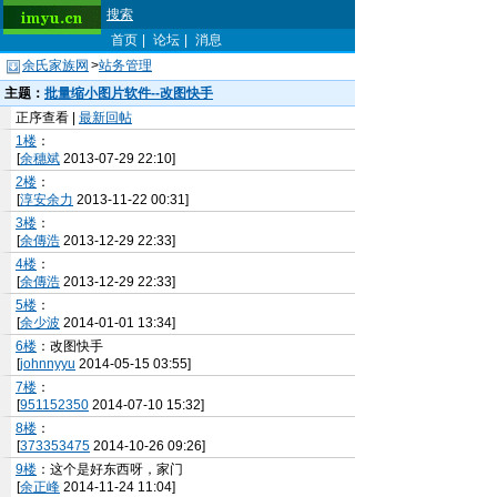
搜索
首页
|
论坛
|
消息
余氏家族网
>
站务管理
主题：
批量缩小图片软件--改图快手
正序查看 |
最新回帖
1楼
：
[
余穗斌
2013-07-29 22:10]
2楼
：
[
淳安余力
2013-11-22 00:31]
3楼
：
[
余傳浩
2013-12-29 22:33]
4楼
：
[
余傳浩
2013-12-29 22:33]
5楼
：
[
余少波
2014-01-01 13:34]
6楼
：改图快手
[
johnnyyu
2014-05-15 03:55]
7楼
：
[
951152350
2014-07-10 15:32]
8楼
：
[
373353475
2014-10-26 09:26]
9楼
：这个是好东西呀，家门
[
余正峰
2014-11-24 11:04]