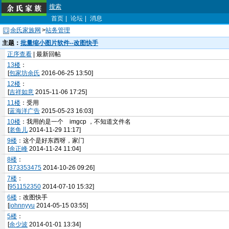
搜索
首页
|
论坛
|
消息
余氏家族网
>
站务管理
主题：
批量缩小图片软件--改图快手
正序查看
| 最新回帖
13楼
：
[
包家坊余氏
2016-06-25 13:50]
12楼
：
[
吉祥如意
2015-11-06 17:25]
11楼
：受用
[
蓝海洋广告
2015-05-23 16:03]
10楼
：我用的是一个 imgcp ，不知道文件名
[
老鱼儿
2014-11-29 11:17]
9楼
：这个是好东西呀，家门
[
余正峰
2014-11-24 11:04]
8楼
：
[
373353475
2014-10-26 09:26]
7楼
：
[
951152350
2014-07-10 15:32]
6楼
：改图快手
[
johnnyyu
2014-05-15 03:55]
5楼
：
[
余少波
2014-01-01 13:34]