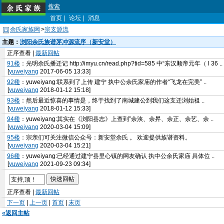
搜索
首页
|
论坛
|
消息
余氏家族网
>
宗支源流
主题：
浏阳余氏族谱茅冲源流序（新安堂）
正序查看 |
最新回帖
91楼
：光明余氏播迁记 http://imyu.cn/read.php?tid=585 中“东汉顺帝元年（ l 36 ..
[
yuweiyang
2017-06-05 13:33]
92楼
：yuweiyang:联系到了上传 建宁 执中公余氏家庙的作者“飞龙在完美” ..
[
yuweiyang
2018-01-12 15:18]
93楼
：然后最近惊喜的事情是，终于找到了南城建公到我们这支迁浏始祖 ..
[
yuweiyang
2018-01-12 15:33]
94楼
：yuweiyang:其实在《浏阳县志》上查到”余浃、余昇、余正、余艺、余 ..
[
yuweiyang
2020-03-04 15:09]
95楼
：宗亲们可关注微信公众号：新安堂余氏 。 欢迎提供族谱资料。
[
yuweiyang
2020-03-04 15:21]
96楼
：yuweiyang:已经通过建宁县里心镇的网友确认 执中公余氏家庙 具体位 ..
[
yuweiyang
2021-09-23 09:34]
正序查看 |
最新回帖
下一页
|
上一页
|
首页
|
末页
«返回主帖