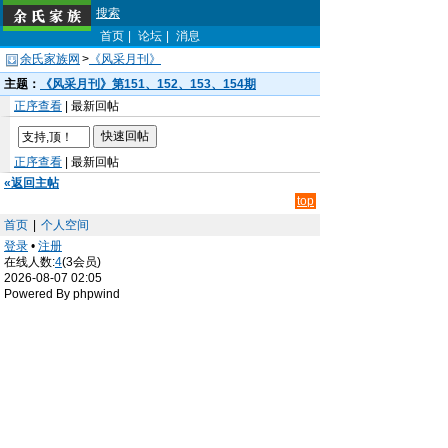
搜索
首页
|
论坛
|
消息
余氏家族网
>
《风采月刊》
主题：
《风采月刊》第151、152、153、154期
正序查看
| 最新回帖
正序查看
| 最新回帖
«返回主帖
top
首页
|
个人空间
登录
•
注册
在线人数:
4
(3会员)
2026-08-07 02:05
Powered By phpwind