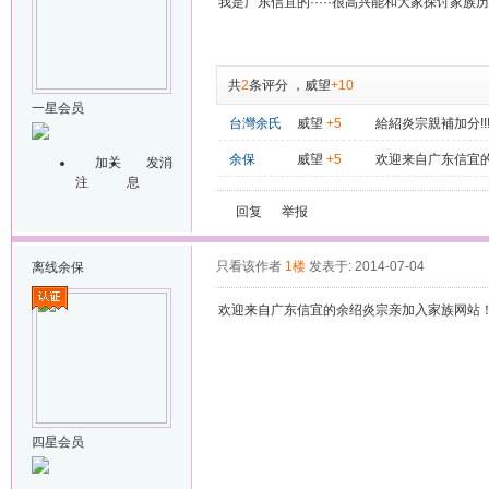
我是广东信宜的·····很高兴能和大家探讨家族
共
2
条评分
，
威望
+10
一星会员
台灣余氏
威望
+5
給紹炎宗親補加分!!
余保
威望
+5
欢迎来自广东信宜
加关
发消
注
息
回复
举报
只看该作者
1楼
发表于: 2014-07-04
离线
余保
欢迎来自广东信宜的余绍炎宗亲加入家族网站
四星会员