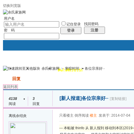
切换到宽版
用户名
找回密码
记住登录
注册
密 码
登录
余氏家族网
>
寒暄时间
>
各位宗亲好··
我的
讨论区
热心榜(2015)
风采堂
帖子
发帖
回复
返回列表
[新人报道]
各位宗亲好··
4138
3
[复制链接]
阅读
回复
只看楼主
倒序阅读
楼主
发表于: 2014-07-04
离线
余绍炎
— 本帖被 thinfo 从 新人报到 移动到本区(2019-0