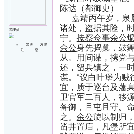
陈达（都御史）
嘉靖丙午岁，泉
诸处，盗据其险，
管理员
宁。
按察佥事余公
加关
发消
余公
身先捣巢，鼓
注
息
从。用间谍，携党
还，留兵镇之，一
谋。
"
议白叶堡为贼
宜，质于巡台及藩
卫官军二百人，移
备御，且屯且守。
之。
余公
旋以制归
凿井置庙，凡堡所