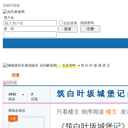
切换到宽版
用户名
找回密码
记住登录
注册
密 码
登录
余氏家族网
>
文史资料
>
筑 白 叶 坂 城 堡 记
我的
讨论区
热心榜(2015)
风采堂
帖子
发帖
回复
返回列表
筑 白 叶 坂 城 堡 记
3692
0
阅读
回复
离线
余策忠
只看楼主
倒序阅读
楼主
发表
《筑
白
叶
坂
城
堡
记