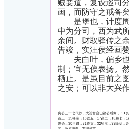
贼要道，复设巡司
画，而防守之戒备
是堡也，计度周围
中为分司，西为武
余间。财取驿传之
告竣，实汪侯经画
夫白叶，偏乡也，
制；宜无俟表扬。
栖止。是虽目前之
之安；可以非大兴
良公三十七代孙，大冶宫台山镐公后裔，：1良→2
百三→15铎宗→16德五→17高二→18胜七→1
道扬→30世遗→31作贡→32师汉→33隆棻
荣，敦原济美，万纪咸亨，