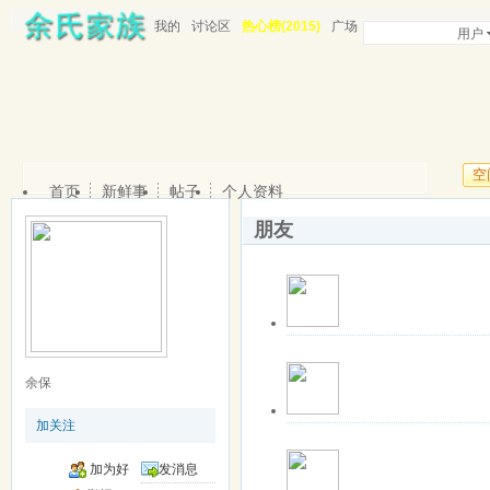
我的
讨论区
热心榜(2015)
广场
用户
空
首页
新鲜事
帖子
个人资料
朋友
关注中
离线
余珊珊芳
该用户暂无签名
余保
更多操作
最近登录: 2021-1
加关注
关注中
离线
玛卡巴卡
该用户暂无签名
加为好
发消息
更多操作
最近登录: 2019-0