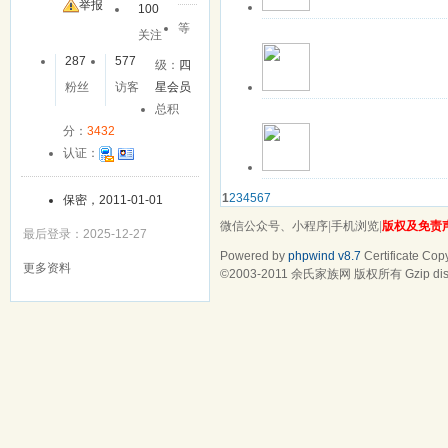
友
举报
100
关注中
离线
余风利
等
关注
该用户暂无签名
287
577
级：
四
更多操作
最近登录: 2019-0
粉丝
访客
星会员
关注中
离线
yyh2016
总积
该用户暂无签名
分：
3432
更多操作
最近登录: 2016-1
认证：
关注中
离线
包家坊余
1
2
3
4
5
6
7
保密，2011-01-01
南昌包家坊字辈，学仕登朝閣
更多操作
最近登录: 2021-0
微信公众号、小程序
|
手机浏览
|
版权及免责
最后登录：2025-12-27
Powered by
phpwind v8.7
Certificate
Copy
更多资料
©2003-2011
余氏家族网
版权所有 Gzip dis