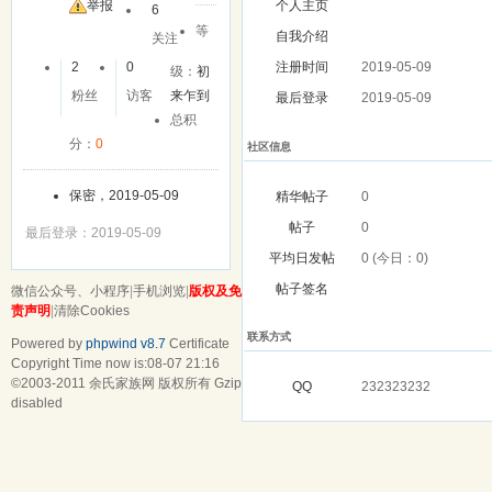
友
举报
个人主页
6
等
自我介绍
关注
2
0
注册时间
2019-05-09
级：
初
粉丝
访客
来乍到
最后登录
2019-05-09
总积
分：
0
社区信息
保密，2019-05-09
精华帖子
0
帖子
0
最后登录：2019-05-09
平均日发帖
0 (今日：0)
帖子签名
微信公众号、小程序
|
手机浏览
|
版权及免
责声明
|
清除Cookies
联系方式
Powered by
phpwind v8.7
Certificate
Copyright Time now is:08-07 21:16
©2003-2011
余氏家族网
版权所有 Gzip
QQ
232323232
disabled