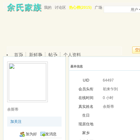
我的
讨论区
热心榜(2015)
广场
用户
空
首页
新鲜事
帖子
个人资料
基本信息
UID
64497
会员头衔
初来乍到
在线时间
0 小时
真实姓名
余斯蒂
余斯蒂
生日
加关注
现居住地
家乡
加为好
发消息