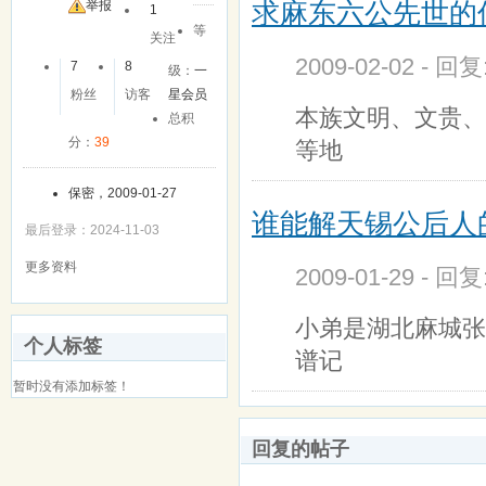
求麻东六公先世的
友
举报
1
等
关注
2009-02-02 - 回
7
8
级：
一
粉丝
访客
星会员
本族文明、文贵、
总积
分：
39
等地
保密，2009-01-27
谁能解天锡公后人
最后登录：2024-11-03
更多资料
2009-01-29 - 回
小弟是湖北麻城张
个人标签
谱记
暂时没有添加标签！
回复的帖子