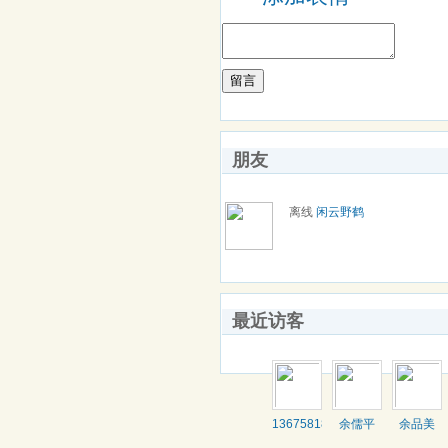
留言
朋友
离线
闲云野鹤
最近访客
13675818487
余儒平
余品美