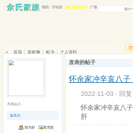
我的
讨论区
热心榜(2015)
广场
用户
空
首页
新鲜事
帖子
个人资料
发表的帖子
怀余家冲辛亥八子
2022-11-03 - 回
大别山人
怀余家冲辛亥八子
肝
加关注
加为好
发消息