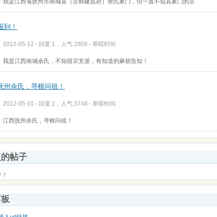
我是江西省抚州市南城县（古称建昌府）余氏家门，但一直不知其家门的宗
报到！
2012-05-12 - 回复:1，人气:2806 -
寒暄时间
我是江西南城余氏，不知祖宗支派，有知道的麻烦告知！
抚州余氏，寻根问祖！
2012-05-10 - 回复:1，人气:3748 -
寒暄时间
江西抚州余氏，寻根问祖！
复的帖子
子！
言板
插入url链接