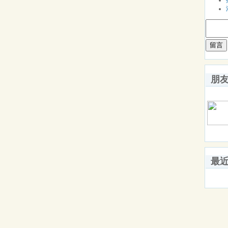
留言
朋
最