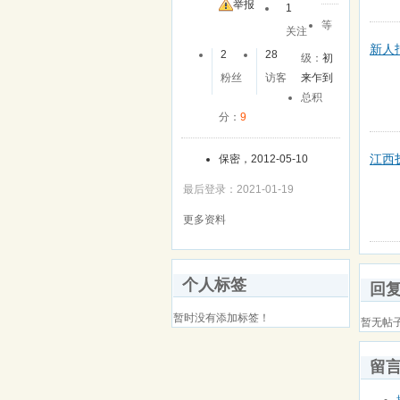
友
举报
1
等
关注
新人
2
28
级：
初
粉丝
访客
来乍到
总积
分：
9
江西
保密，2012-05-10
最后登录：2021-01-19
更多资料
个人标签
回
暂时没有添加标签！
暂无帖
留