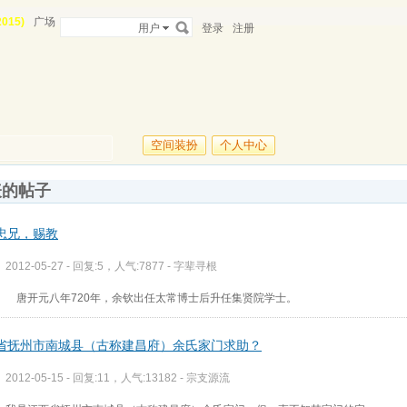
015)
广场
用户
登录
注册
空间装扮
个人中心
表的帖子
忠兄，赐教
2012-05-27 - 回复:5，人气:7877 -
字辈寻根
唐开元八年720年，余钦出任太常博士后升任集贤院学士。
省抚州市南城县（古称建昌府）余氏家门求助？
2012-05-15 - 回复:11，人气:13182 -
宗支源流