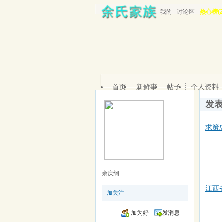
我的
讨论区
热心榜(2
首页
新鲜事
帖子
个人资料
发
求策
余庆纲
江西
加关注
加为好
发消息