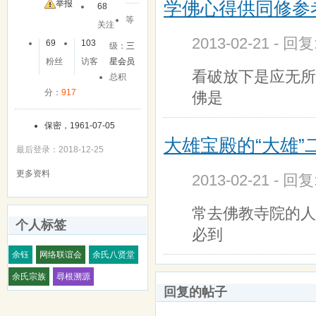
学佛心得供同修参
友
举报
68
等
关注
2013-02-21 - 回
69
103
级：
三
粉丝
访客
星会员
看破放下是应无所
总积
分：
917
佛是
保密，1961-07-05
大雄宝殿的“大雄”
最后登录：2018-12-25
更多资料
2013-02-21 - 回
常去佛教寺院的人
个人标签
必到
余钰
网络联谊会
余氏八贤堂
余氏宗族
尋根溯源
回复的帖子