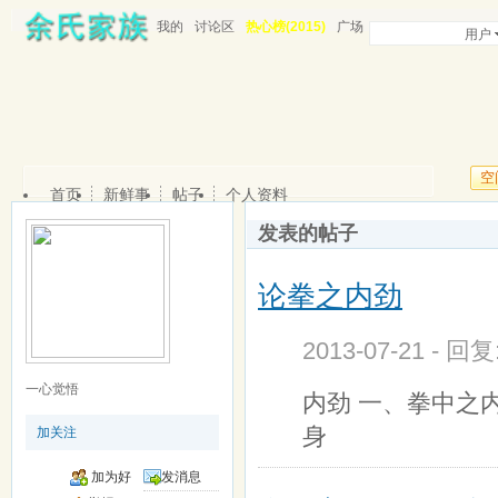
我的
讨论区
热心榜(2015)
广场
用户
空
首页
新鲜事
帖子
个人资料
发表的帖子
论拳之内劲
2013-07-21 - 回
一心觉悟
内劲 一、拳中之
身
加关注
加为好
发消息