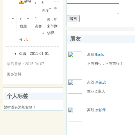
友
举报
8
等
关注
留言
7
4
级：
初
粉丝
访客
来乍到
总积
朋友
分：
5
保密，2011-01-01
离线
thinfo
不忘初心，不忘前行！
最后登录：2015-04-07
更多资料
离线
余策忠
兰花斋主人
个人标签
暂时没有添加标签！
离线
余帜华