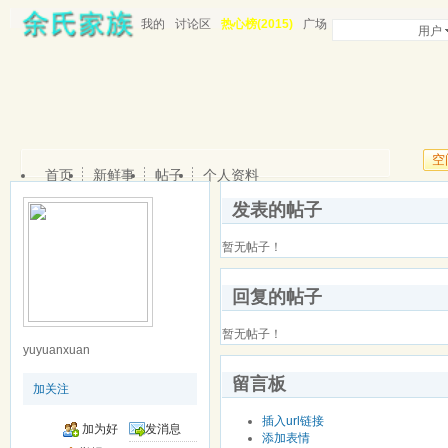
我的
讨论区
热心榜(2015)
广场
用户
空
首页
新鲜事
帖子
个人资料
发表的帖子
暂无帖子！
回复的帖子
暂无帖子！
yuyuanxuan
留言板
加关注
插入url链接
加为好
发消息
添加表情