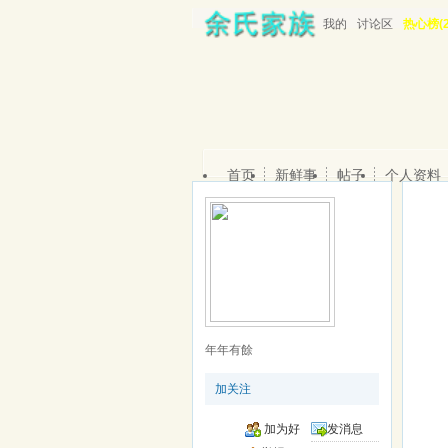
我的
讨论区
热心榜(2
首页
新鲜事
帖子
个人资料
年年有餘
加关注
加为好
发消息