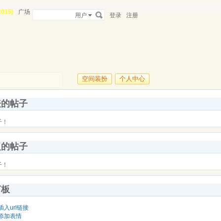
015)
广场
用户
登录
注册
空间装扮
个人中心
表的帖子
子！
复的帖子
子！
言板
插入url链接
添加表情