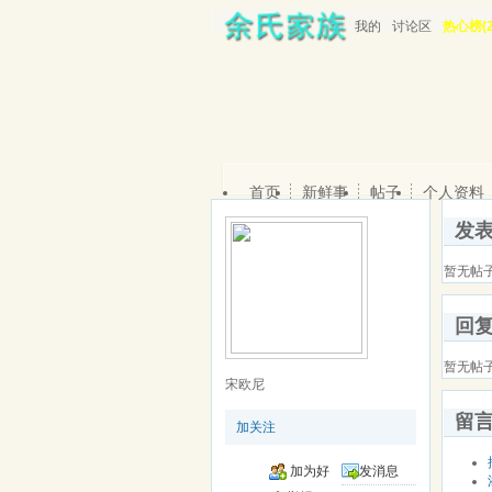
我的
讨论区
热心榜(2
首页
新鲜事
帖子
个人资料
发
暂无帖
回
暂无帖
宋欧尼
留
加关注
加为好
发消息