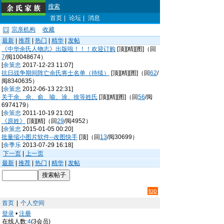
搜索
首页
|
论坛
|
消息
宗亲机构
收藏
最新
|
推荐
|
热门
|
精华
|
发帖
《中华余氏人物志》出版啦！！！欢迎订购
[顶][精][图]（回
7
/阅10048674）
[
余策忠
2017-12-23 11:07]
抗日战争期间阵亡余氏将士名单（待续）
[顶][精][图]（回
62
/
阅8340635）
[
余策忠
2012-06-13 22:31]
关于余、佘、俞、喻、涂、徐等姓氏
[顶][精][图]（回
56
/阅
6974179）
[
余策忠
2011-10-19 21:02]
《原姓》
[顶][精]（回
29
/阅4952）
[
余策忠
2015-01-05 00:20]
批量缩小图片软件--改图快手
[顶]（回
13
/阅30699）
[
余季乐
2013-07-29 16:18]
下一页
|
上一页
最新
|
推荐
|
热门
|
精华
|
发帖
top
首页
|
个人空间
登录
•
注册
在线人数:
4
(3会员)