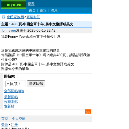
搜索
首页
|
论坛
|
消息
余氏家族网
>
寒暄时间
主题：
480 頁-中國空軍十年, 將中文翻譯成英文
fonnyyee
发表于 2025-05-15 22:42
我是Fonny Yee-余靖公支下仲荀公世系
這是我親戚講述的中國空軍建設的歷史
你能翻譯《中國空軍十年》嗎？總共480頁，請告訴我我該
付多少錢?
附件是 480 頁-中國空軍十年, 將中文翻譯成英文
謝謝你今天的幫助
回帖(0)：
全部回帖(0)»
最新回帖
收藏本帖
发新帖
top
首页
|
个人空间
登录
•
注册