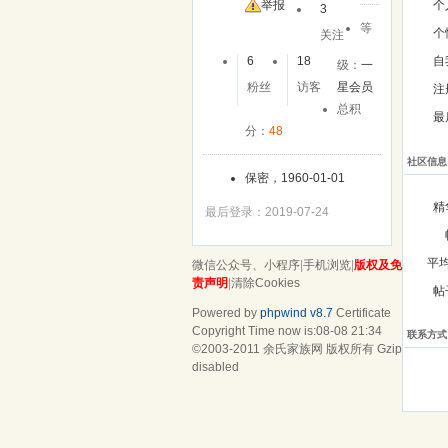
友
举报
个
3
等
个
关注
6
18
自
级：
一
粉丝
访客
星会员
注
总积
最
分：
48
社区信息
保密，1960-01-01
精
最后登录：2019-07-24
平
微信公众号、小程序
|
手机浏览
|
版权及免
责声明
|
清除Cookies
帖
Powered by
phpwind v8.7
Certificate
Copyright Time now is:08-08 21:34
联系方式
©2003-2011
余氏家族网
版权所有 Gzip
disabled