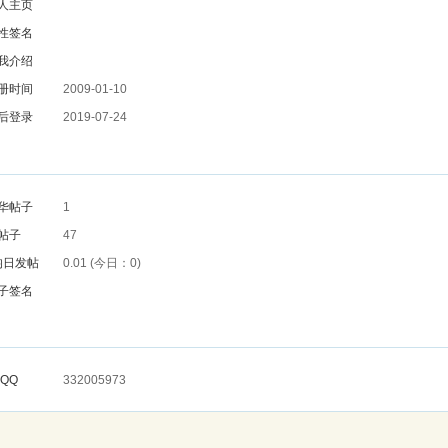
人主页
性签名
我介绍
册时间
2009-01-10
后登录
2019-07-24
华帖子
1
帖子
47
均日发帖
0.01 (今日：0)
子签名
QQ
332005973