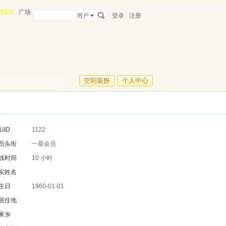
015)
广场
用户
登录
注册
空间装扮
个人中心
UID
1122
员头衔
一星会员
线时间
10 小时
实姓名
生日
1960-01-01
居住地
家乡