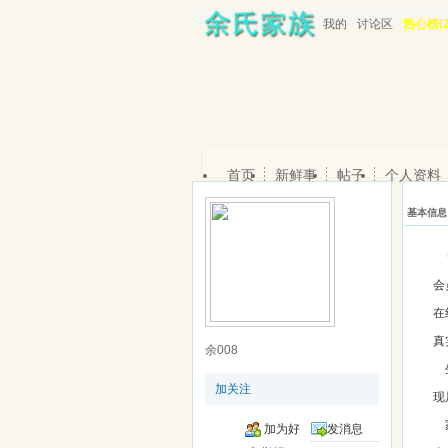
我的
讨论区
热心榜(2
首页
新鲜事
帖子
个人资料
基本信息
会
在
真
余008
加关注
现
加为好
发消息