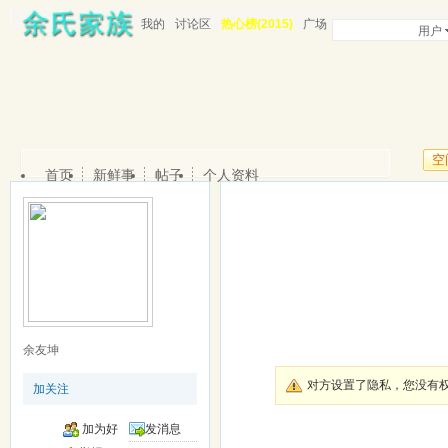
我的
讨论区
热心榜(2015)
广场
用户
空
首页
新鲜事
帖子
个人资料
余友坤
对方设置了隐私，您没有
加关注
加为好
发消息