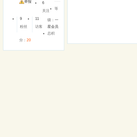
友
举报
6
等
关注
9
11
级：
一
粉丝
访客
星会员
总积
分：
20